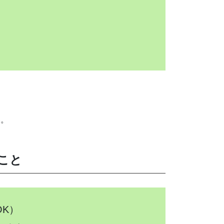
い。
こと
K）