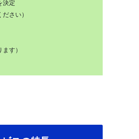
を決定
ください）
ります）