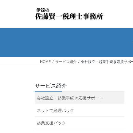
コ
ナ
ン
ビ
テ
ゲ
ン
ー
ツ
シ
へ
ョ
ス
ン
キ
に
ッ
移
HOME
サービス紹介
会社設立・起業手続き応援サポ
プ
動
サービス紹介
会社設立・起業手続き応援サポート
ネットで経理パック
起業支援パック